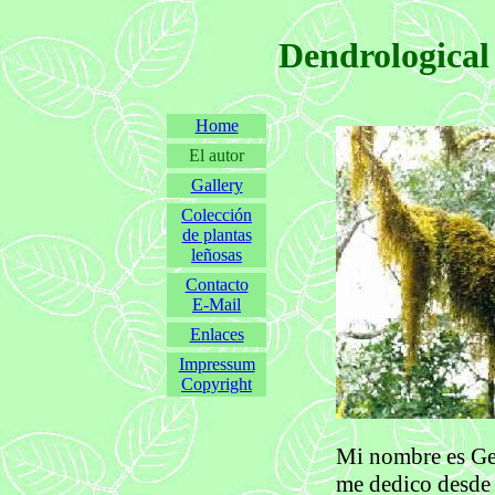
Dendrological
Home
El autor
Gallery
Colección
de plantas
leñosas
Contacto
E-Mail
Enlaces
Impressum
Copyright
Mi nombre es Ge
me dedico desde e