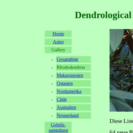
Dendrological
Home
Autor
Gallery
-
Gesamtliste
-
Rhododendron
-
Makaronesien
-
Ostasien
-
Nordamerika
-
Chile
-
Australien
-
Neuseeland
Diese Lis
Gehölz-
sammlung
64 neue B