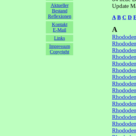
Aktueller
Update M
Bestand
Reflexionen
A
B
C
D
Kontakt
A
E-Mail
Rhododen
Links
Rhododen
Impressum
Rhododen
Copyright
Rhododen
Rhododen
Rhododen
Rhododen
Rhododen
Rhododen
Rhododen
Rhododen
Rhododen
Rhododen
Rhododen
Rhododen