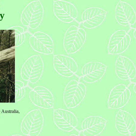
ry
 Australia,